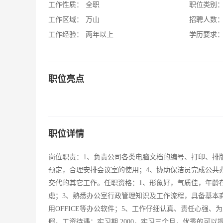
工作性质：
全职
职位类别
工作区域：
万山
招聘人数
工作经验：
两年以上
学历要求
职位亮点
职位详情
岗位职责：1、负责公司各类电脑文档的编号、打印、排
预定，合理安排会议室的使用；4、协助保洁员完成公共
交代的其它工作。任职资格：1、形象好，气质佳，年龄在
虑；3、熟悉办公室行政管理知识及工作流程，具备基本
用OFFICE等办公软件；5、工作仔细认真、责任心强、为人正直
假。工资待遇：实习期,2000，实习三个月，优秀的可以