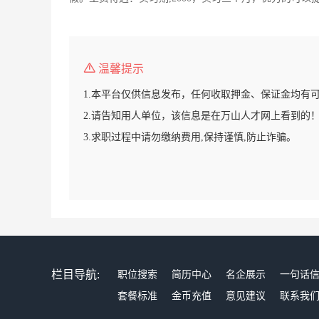
温馨提示
1.本平台仅供信息发布，任何收取押金、保证金均有
2.请告知用人单位，该信息是在万山人才网上看到的
3.求职过程中请勿缴纳费用,保持谨慎,防止诈骗。
栏目导航:
职位搜索
简历中心
名企展示
一句话
套餐标准
金币充值
意见建议
联系我