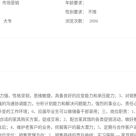
：
市场营销
年龄要求：
：
性别要求：
不限
：
大专
浏览次数：
2694
和力强，性格坚韧，思维敏捷，具备良好的应变能力和承压能力；3、对销
强的沟通协调能力，分析计划能力和解决问题能力，强烈的事业心、责任
多变的工作环境；6、应届毕业生可以做储备干部录用；三、岗位职责：1
合适的家具购买方案，促成交易；2、配合家具馆的各类促销活动，做好
售后；4、维护老客户的业务，挖掘客户的最大潜力；5、定期与合作客户
位定位：销售管理方向；2、销售路线的晋升曲线：实习导购 — 家具顾问