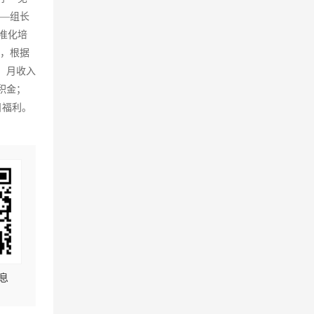
购—组长
准化培
后，根据
，月收入
公积金；
日福利。
息