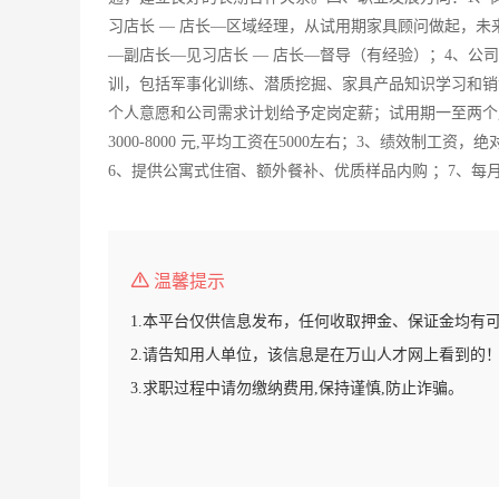
习店长 — 店长—区域经理，从试用期家具顾问做起，
—副店长—见习店长 — 店长—督导（有经验）；4、公
训，包括军事化训练、潜质挖掘、家具产品知识学习和销
个人意愿和公司需求计划给予定岗定薪；试用期一至两个月
3000-8000 元,平均工资在5000左右；3、绩效制
6、提供公寓式住宿、额外餐补、优质样品内购 ；7、每
温馨提示
1.本平台仅供信息发布，任何收取押金、保证金均有
2.请告知用人单位，该信息是在万山人才网上看到的
3.求职过程中请勿缴纳费用,保持谨慎,防止诈骗。