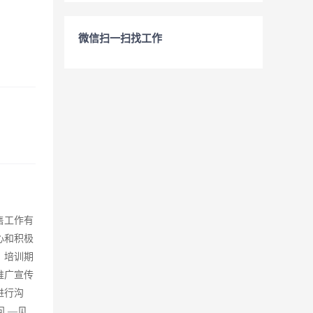
微信扫一扫找工作
售工作有
心和积极
、培训期
推广宣传
进行沟
 —见