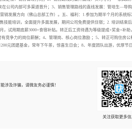
未来在公司内部可多渠道晋升；3、销售管理路线的直线发展：管培生—导
司营销发展方向（佛山总部工作）。五、福利：1.参加为期半个月的系统标
售技能培训，全面提升多面发展，期间公司免费提供住宿；2. 培训结束
，试用期底薪3000+食宿补贴。转正后工资待遇为等级提成+奖金+补助
工资，绝对有竞争力的岗位薪酬；4、管理岗、核心岗位激励 ；5、转正可购住房
月200元团建基金，常年下午茶，惊喜生日会；8、年度团队出游，优厚节
可能涉及诈骗，请微友务必谨慎！
！
关注获取更多信