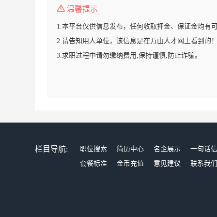
温馨提示
1.本平台仅供信息发布，任何收取押金、保证金均有
2.请告知用人单位，该信息是在万山人才网上看到的
3.求职过程中请勿缴纳费用,保持谨慎,防止诈骗。
栏目导航:
职位搜索
简历中心
名企展示
一句话
套餐标准
金币充值
意见建议
联系我